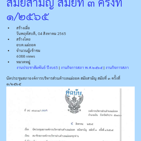
สมัยสามัญ สมัยที่ ๓ ครั้งที่
๑/๒๕๖๕
สร้างเมื่อ
วันพฤหัสบดี, 04 สิงหาคม 2565
สร้างโดย
อบต.แม่ถอด
จำนวนผู้เข้าชม
6088 views
หมวดหมู่
งานประชาสัมพันธ์ ปีงบ65
|
งานกิจการสภา พ.ศ.๒๕๖๕
|
งานกิจการสภา
นัดประชุมสภาองค์การบริหารส่วนตำบลแม่ถอด สมัยสามัญ สมัยที่ ๓ ครั้งที่
๑/๒๕๖๕