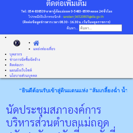
ติดต่อเพิ่มเติม
Tel : 054-838539 อาสากู้ภัยแม่ถอด 0-5483-8599
ตลอด 24 ชั่วโมง
ไปรษณีย์อิเล็กทรอนิกส์ :
saraban_06520805@dla.go.th
(ติดต่อข้อมูลข่าวสาร เวลา 08.30 - 16.30 น. เว้นวันหยุดราชการ)
ค้นหา...
แหล่งท่องเที่ยว
บุคลากร
ข่าวการจัดซื้อจัดจ้าง
ติดต่อเรา
แผนผังเว็บไซต์
นโยบายส่วนบุคคล
"ยินดีต้อนรับเข้าสู่ดินแดนแห่ง "ส้มเกลี้ยงฉ่ำ น้ำตกง
นัดประชุมสภาองค์การ
บริหารส่วนตำบลแม่ถอด