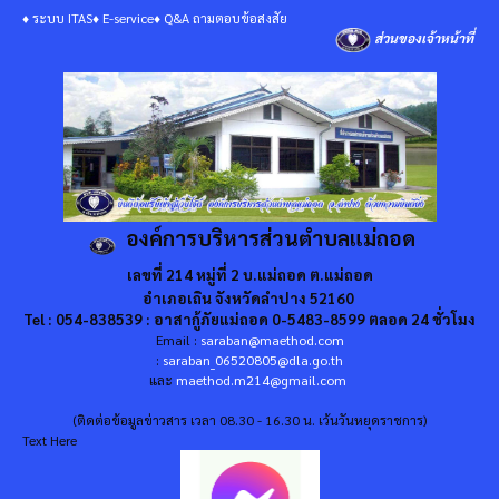
♦ ระบบ ITAS
♦ E-service
♦ Q&A ถามตอบข้อสงสัย
ส่วนของเจ้าหน้าที่
องค์การบริหารส่วนตำบลแม่ถอด
เลขที่ 214 หมู่ที่ 2 บ.แม่ถอด ต.แม่ถอด
อำเภอเถิน จังหวัดลำปาง 52160
Tel : 054-838539 : อาสากู้ภัยแม่ถอด 0-5483-8599 ตลอด 24 ชั่วโมง
Email :
saraban@maethod.com
:
saraban_06520805@dla.go.th
และ
maethod.m214@gmail.com
(ติดต่อข้อมูลข่าวสาร เวลา 08.30 - 16.30 น. เว้นวันหยุดราชการ)
Text Here