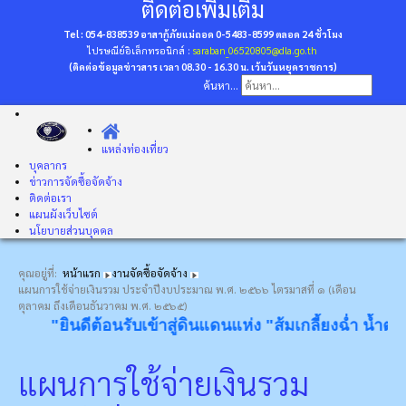
ติดต่อเพิ่มเติม
Tel : 054-838539 อาสากู้ภัยแม่ถอด 0-5483-8599
ตลอด 24 ชั่วโมง
ไปรษณีย์อิเล็กทรอนิกส์ :
saraban_06520805@dla.go.th
(ติดต่อข้อมูลข่าวสาร เวลา 08.30 - 16.30 น. เว้นวันหยุดราชการ)
ค้นหา...
แหล่งท่องเที่ยว
บุคลากร
ข่าวการจัดซื้อจัดจ้าง
ติดต่อเรา
แผนผังเว็บไซต์
นโยบายส่วนบุคคล
คุณอยู่ที่:
หน้าแรก
งานจัดซื้อจัดจ้าง
แผนการใช้จ่ายเงินรวม ประจำปีงบประมาณ พ.ศ. ๒๕๖๖ ไตรมาสที่ ๑ (เดือน
ตุลาคม ถึงเดือนธันวาคม พ.ศ. ๒๕๖๕)
"ยินดีต้อนรับเข้าสู่ดินแดนแห่ง "ส้มเกลี้ยงฉ่ำ น้ำตกงาม
แผนการใช้จ่ายเงินรวม