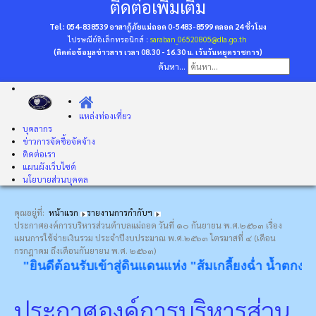
ติดต่อเพิ่มเติม
Tel : 054-838539 อาสากู้ภัยแม่ถอด 0-5483-8599
ตลอด 24 ชั่วโมง
ไปรษณีย์อิเล็กทรอนิกส์ :
saraban_06520805@dla.go.th
(ติดต่อข้อมูลข่าวสาร เวลา 08.30 - 16.30 น. เว้นวันหยุดราชการ)
ค้นหา...
แหล่งท่องเที่ยว
บุคลากร
ข่าวการจัดซื้อจัดจ้าง
ติดต่อเรา
แผนผังเว็บไซต์
นโยบายส่วนบุคคล
คุณอยู่ที่:
หน้าแรก
รายงานการกำกับฯ
ประกาศองค์การบริหารส่วนตําบลแม่ถอด วันที่ ๑๐ กันยายน พ.ศ.๒๕๖๓ เรื่อง
แผนการใช้จ่ายเงินรวม ประจําปีงบประมาณ พ.ศ.๒๕๖๓ ไตรมาสที่ ๔ (เดือน
กรกฎาคม ถึงเดือนกันยายน พ.ศ. ๒๕๖๓)
"ยินดีต้อนรับเข้าสู่ดินแดนแห่ง "ส้มเกลี้ยงฉ่ำ น้ำตกงาม โป
ประกาศองค์การบริหารส่วน