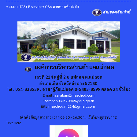
♦ ระบบ ITAS
♦ E-service
♦ Q&A ถามตอบข้อสงสัย
ส่วนของเจ้าหน้าที่
องค์การบริหารส่วนตำบลแม่ถอด
เลขที่ 214 หมู่ที่ 2 บ.แม่ถอด ต.แม่ถอด
อำเภอเถิน จังหวัดลำปาง 52160
Tel : 054-838539 : อาสากู้ภัยแม่ถอด 0-5483-8599 ตลอด 24 ชั่วโมง
Email :
saraban@maethod.com
:
saraban_06520805@dla.go.th
และ
maethod.m214@gmail.com
(ติดต่อข้อมูลข่าวสาร เวลา 08.30 - 16.30 น. เว้นวันหยุดราชการ)
Text Here