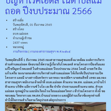
ถอด ปีงบประมาณ 2566
สร้างเมื่อ
วันพฤหัสบดี, 01 ธันวาคม 2565
สร้างโดย
อบต.แม่ถอด
จำนวนผู้เข้าชม
2437 views
หมวดหมู่
งานกิจกรรม
|
งานกองสาธารณสุขฯ พ.ศ.๒๕๖๕
วันพฤหัสบดีที่ 1 ธันวาคม 2565 กองสาธารณสุขและสิ่งแวดล้อม องค์การบริหาร
ส่วนตำบลแม่ถอด จัดอบรมให้ความรู้เกี่ยวกับโรคเอดส์ ตามโครงการป้องกันและ
แก้ไขปัญหาโรคเอดส์ ในตำบลแม่ถอด ปีงบประมาณ 2566
โดยมี นายธวัช อิน
แก้วเครือ รองนายกองค์การบริหารส่วนตำบลแม่ถอด ให้เกียรติเป็นประธานเปิด
โครงการ และมี นางสาวจันทร์ทรา นภาทอง รองปลัดฯ นายสมสิทธิ์ เตชะ ผอ.กอง
สาธารณสุขฯ พนักงานเจ้าหน้าที่ อบต.แม่ถอด ตัวแทน รพ.สต. แม่ถอด,นาบ้านไร่
ตัวแทน บริษัท แอ๊ดวานซ์ ไบโอ เอเชีย จำกัด ประธานและตัวแทน อสม. ตำบล
แม่ถอด ทุกหมู่บ้าน และนักเรียนโรงเรียนแม่ถอดวิทยา เข้าร่วมโครงการ ทั้งนี้ ขอ
ขอบคุณ วิทยากร ผอ.รพ.สต.บ้านแม่วะหลวง และผู้มีส่วนเกี่ยวข้องทุกท่านที่
ทำให้กิจกรรมสำเร็จตามวัตถุประสงค์ทุกประการ