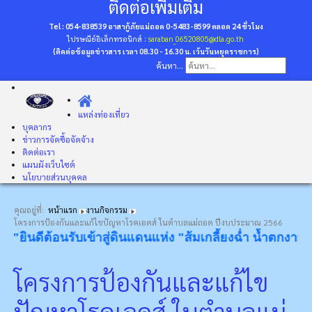
ติดต่อเพิ่มเติม
Tel : 054-838539 อาสากู้ภัยแม่ถอด 0-5483-8599
ตลอด 24 ชั่วโมง
ไปรษณีย์อิเล็กทรอนิกส์ :
saraban_06520805@dla.go.th
(ติดต่อข้อมูลข่าวสาร เวลา 08.30 - 16.30 น. เว้นวันหยุดราชการ)
ค้นหา...
แหล่งท่องเที่ยว
บุคลากร
ข่าวการจัดซื้อจัดจ้าง
ติดต่อเรา
แผนผังเว็บไซต์
นโยบายส่วนบุคคล
คุณอยู่ที่:
หน้าแรก
งานกิจกรรม
โครงการป้องกันและแก้ไขปัญหาโรคเอดส์ ในตำบลแม่ถอด ปีงบประมาณ 2566
"ยินดีต้อนรับเข้าสู่ดินแดนแห่ง "ส้มเกลี้ยงฉ่ำ น้ำตกงาม โป่
โครงการป้องกันและแก้ไข
ปัญหาโรคเอดส์ ในตำบลแม่