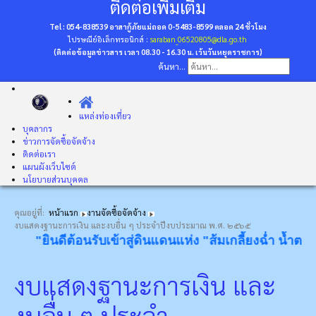
ติดต่อเพิ่มเติม
Tel : 054-838539 อาสากู้ภัยแม่ถอด 0-5483-8599
ตลอด 24 ชั่วโมง
ไปรษณีย์อิเล็กทรอนิกส์ :
saraban_06520805@dla.go.th
(ติดต่อข้อมูลข่าวสาร เวลา 08.30 - 16.30 น. เว้นวันหยุดราชการ)
ค้นหา...
แหล่งท่องเที่ยว
บุคลากร
ข่าวการจัดซื้อจัดจ้าง
ติดต่อเรา
แผนผังเว็บไซต์
นโยบายส่วนบุคคล
คุณอยู่ที่:
หน้าแรก
งานจัดซื้อจัดจ้าง
งบแสดงฐานะการเงิน และงบอื่น ๆ ประจำปีงบประมาณ พ.ศ. ๒๕๖๕
"ยินดีต้อนรับเข้าสู่ดินแดนแห่ง "ส้มเกลี้ยงฉ่ำ น้ำตกงาม
งบแสดงฐานะการเงิน และ
งบอื่น ๆ ประจำ