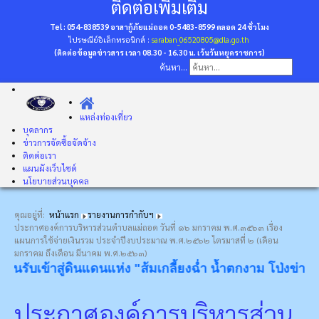
ติดต่อเพิ่มเติม
Tel : 054-838539 อาสากู้ภัยแม่ถอด 0-5483-8599
ตลอด 24 ชั่วโมง
ไปรษณีย์อิเล็กทรอนิกส์ :
saraban_06520805@dla.go.th
(ติดต่อข้อมูลข่าวสาร เวลา 08.30 - 16.30 น. เว้นวันหยุดราชการ)
ค้นหา...
แหล่งท่องเที่ยว
บุคลากร
ข่าวการจัดซื้อจัดจ้าง
ติดต่อเรา
แผนผังเว็บไซต์
นโยบายส่วนบุคคล
คุณอยู่ที่:
หน้าแรก
รายงานการกำกับฯ
ประกาศองค์การบริหารส่วนตำบลแม่ถอด วันที่ ๑๖ มกราคม พ.ศ.๓๕๖๓ เรื่อง
แผนการใช้จ่ายเงินรวม ประจำปีงบประมาณ พ.ศ.๒๕๖๒ ไตรมาสที่ ๒ (เดือน
มกราคม ถึงเดือน มีนาคม พ.ศ.๒๕๖๓)
รับเข้าสู่ดินแดนแห่ง "ส้มเกลี้ยงฉ่ำ น้ำตกงาม โป่งข่ามขลัง 
ประกาศองค์การบริหารส่วน