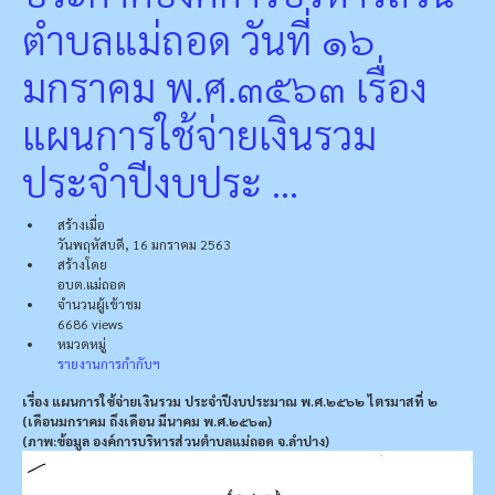
ตำบลแม่ถอด วันที่ ๑๖
มกราคม พ.ศ.๓๕๖๓ เรื่อง
แผนการใช้จ่ายเงินรวม
ประจำปีงบประ ...
สร้างเมื่อ
วันพฤหัสบดี, 16 มกราคม 2563
สร้างโดย
อบต.แม่ถอด
จำนวนผู้เข้าชม
6686 views
หมวดหมู่
รายงานการกำกับฯ
เรื่อง แผนการใช้จ่ายเงินรวม ประจำปีงบประมาณ พ.ศ.๒๕๖๒ ไตรมาสที่ ๒
(เดือนมกราคม ถึงเดือน มีนาคม พ.ศ.๒๕๖๓)
(ภาพ:ข้อมูล องค์การบริหารส่วนตำบลแม่ถอด จ.ลำปาง)