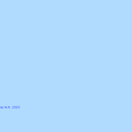
าณ พ.ศ. 2565