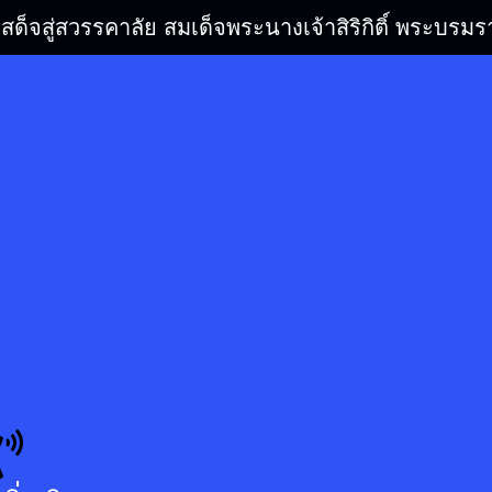
เสด็จสู่สวรรคาลัย สมเด็จพระนางเจ้าสิริกิติ์ พระบ