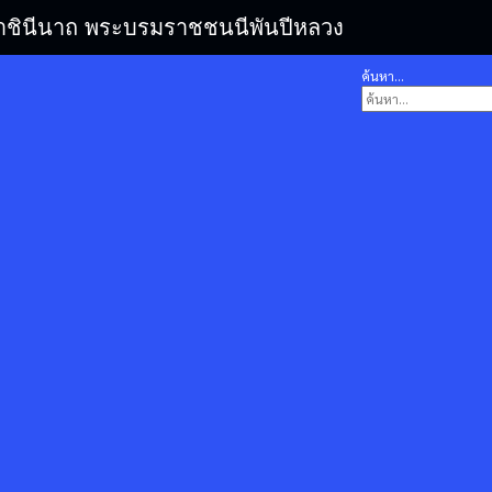
รมราชินีนาถ พระบรมราชชนนีพันปีหลวง
ค้นหา...