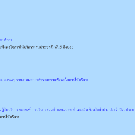
ดบริการ
พึงพอใจการให้บริการ
งานประชาสัมพันธ์ ปีงบ65
.ศ. ๒๕๖๕
|
รายงานผลการสำรวจความพึงพอใจการให้บริการ
ู้รับบริการ ขององค์การบริหารส่วนตำบลแม่ถอด อำเภอเถิน จังหวัดลำปาง ประจำปีงบประม
ารให้บริการ