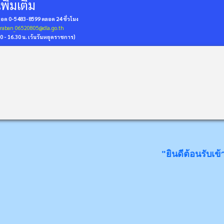
พิ่มเติม
่ถอด 0-5483-8599
ตลอด 24 ชั่วโมง
araban_06520805@dla.go.th
30 - 16.30 น. เว้นวันหยุดราชการ)
"ยินดีต้อนรับเข้าสู่ดินแด