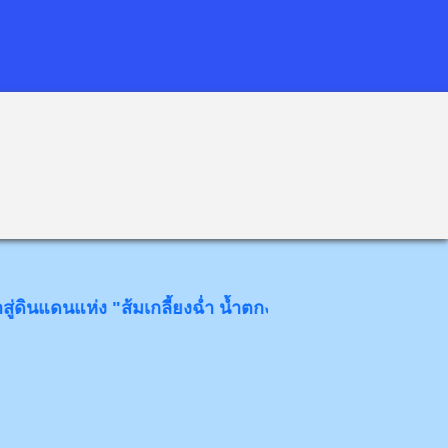
นแห่ง "ส้มเกลี้ยงฉ่ำ น้ำตกงาม โป่งข่ามขลัง วังหินอ่อน" ด้ว