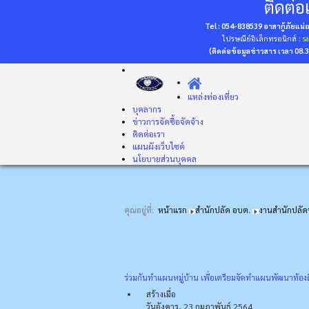
ติดต่อเ
Tel : 054-838539 อาสากู้ภัยแม
ไปรษณีย์อิเล็กทรอนิกส์ :
s
(ติดต่อข้อมูลข่าวสาร เวลา 08.
แหล่งท่องเที่ยว
บุคลากร
ข่าวการจัดซื้อจัดจ้าง
ติดต่อเรา
แผนผังเว็บไซต์
นโยบายส่วนบุคคล
คุณอยู่ที่:
หน้าแรก
สำนักปลัด อบต.
งานสำนักปลั
ร่วมกันทำแผนหมู่บ้าน เพื่อเตรียมจัดทำแผนพัฒนาท้องถิ
สร้างเมื่อ
วันอังคาร, 23 กุมภาพันธ์ 2564