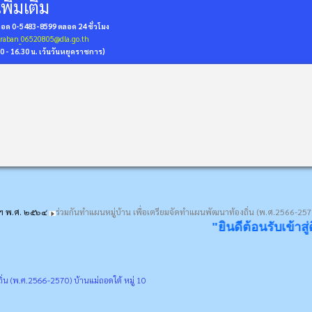
พิ่มเติม
่ถอด 0-5483-8599
ตลอด 24 ชั่วโมง
araban_06520805@dla.go.th
30 - 16.30 น. เว้นวันหยุดราชการ)
ดฯ พ.ศ. ๒๕๖๔
ร่วมกันทำแผนหมู่บ้าน เพื่อเตรียมจัดทำแผนพัฒนาท้องถิ่น (พ.ศ.2566-2570
"ยินดีต้อนรับเข้าสู่ดินแดนแห่ง "ส้มเกลี้ยงฉ
่น (พ.ศ.2566-2570) บ้านแม่ถอดใต้ หมู่ 10