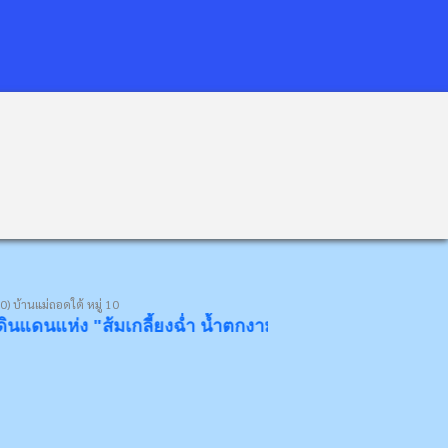
) บ้านแม่ถอดใต้ หมู่ 10
่ำ น้ำตกงาม โป่งข่ามขลัง วังหินอ่อน" ด้วยความยินดียิ่ง"