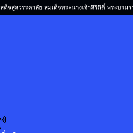
เสด็จสู่สวรรคาลัย สมเด็จพระนางเจ้าสิริกิติ์ พระบ