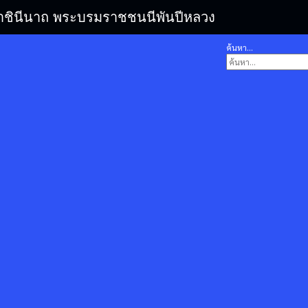
รมราชินีนาถ พระบรมราชชนนีพันปีหลวง
ค้นหา...