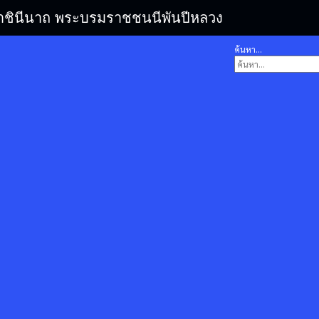
รมราชินีนาถ พระบรมราชชนนีพันปีหลวง
ค้นหา...