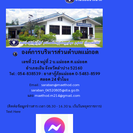
องค์การบริหารส่วนตำบลแม่ถอด
เลขที่ 214 หมู่ที่ 2 บ.แม่ถอด ต.แม่ถอด
อำเภอเถิน จังหวัดลำปาง 52160
Tel : 054-838539 : อาสากู้ภัยแม่ถอด 0-5483-8599
ตลอด 24 ชั่วโมง
Email :
saraban@maethod.com
:
saraban_06520805@dla.go.th
และ
maethod.m214@gmail.com
(ติดต่อข้อมูลข่าวสาร เวลา 08.30 - 16.30 น. เว้นวันหยุดราชการ)
Text Here