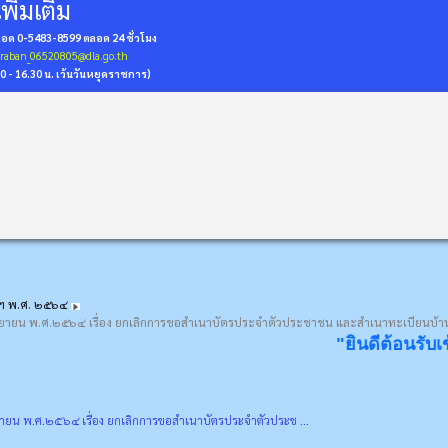
พิ่มเติม
่ถอด 0-5483-8599
ตลอด 24 ชั่วโมง
araban_06520805@dla.go.th
30 - 16.30 น. เว้นวันหยุดราชการ)
ดฯ พ.ศ. ๒๕๖๔
นยายน พ.ศ.๒๕๖๔ เรื่อง ยกเลิกการขอสำเนาบัตรประจำตัวประชาชน และสำเนาทะเบียนบ้าน
"ยินดีต้อนรับเข้าสู่ดินแด
ายน พ.ศ.๒๕๖๔ เรื่อง ยกเลิกการขอสำเนาบัตรประจำตัวประช ...