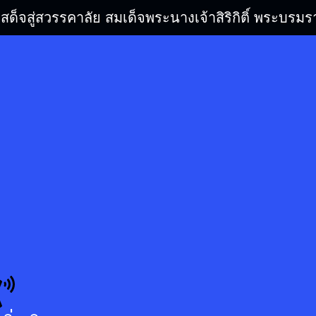
เสด็จสู่สวรรคาลัย สมเด็จพระนางเจ้าสิริกิติ์ พระบ