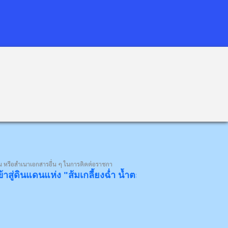
 หรือสำเนาเอกสารอื่น ๆ ในการติดต่อราชกา
นแห่ง "ส้มเกลี้ยงฉ่ำ น้ำตกงาม โป่งข่ามขลัง วังหินอ่อน" ด้ว