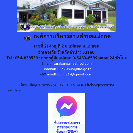
องค์การบริหารส่วนตำบลแม่ถอด
เลขที่ 214 หมู่ที่ 2 บ.แม่ถอด ต.แม่ถอด
อำเภอเถิน จังหวัดลำปาง 52160
Tel : 054-838539 : อาสากู้ภัยแม่ถอด 0-5483-8599 ตลอด 24 ชั่วโมง
Email :
saraban@maethod.com
:
saraban_06520805@dla.go.th
และ
maethod.m214@gmail.com
(ติดต่อข้อมูลข่าวสาร เวลา 08.30 - 16.30 น. เว้นวันหยุดราชการ)
Text Here