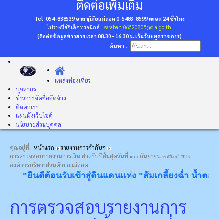
ติดต่อเพิ่มเติม
Tel : 054-838539 อาสากู้ภัยแม่ถอด 0-5483-8599
ตลอด 24 ชั่วโมง
ไปรษณีย์อิเล็กทรอนิกส์ :
saraban_06520805@dla.go.th
(ติดต่อข้อมูลข่าวสาร เวลา 08.30 - 16.30 น. เว้นวันหยุดราชการ)
ค้นหา...
แหล่งท่องเที่ยว
บุคลากร
ข่าวการจัดซื้อจัดจ้าง
ติดต่อเรา
แผนผังเว็บไซต์
นโยบายส่วนบุคคล
คุณอยู่ที่:
หน้าแรก
รายงานการกำกับฯ
การตรวจสอบรายงานการเงิน สําหรับปีสิ้นสุดวันที่ ๓๐ กันยายน ๒๕๖๔ ของ
องค์การบริหารส่วนตําบลแม่ถอด
"ยินดีต้อนรับเข้าสู่ดินแดนแห่ง "ส้มเกลี้ยงฉ่ำ น้ำตกงาม
การตรวจสอบรายงานการ