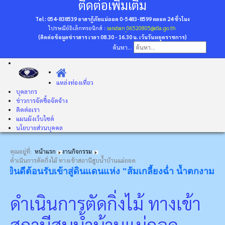
ติดต่อเพิ่มเติม
Tel : 054-838539 อาสากู้ภัยแม่ถอด 0-5483-8599
ตลอด 24 ชั่วโมง
ไปรษณีย์อิเล็กทรอนิกส์ :
saraban_06520805@dla.go.th
(ติดต่อข้อมูลข่าวสาร เวลา 08.30 - 16.30 น. เว้นวันหยุดราชการ)
ค้นหา...
แหล่งท่องเที่ยว
บุคลากร
ข่าวการจัดซื้อจัดจ้าง
ติดต่อเรา
แผนผังเว็บไซต์
นโยบายส่วนบุคคล
คุณอยู่ที่:
หน้าแรก
งานกิจกรรม
ดำเนินการตัดกิ่งไม้ ทางเข้าสถานีสูบน้ำบ้านแม่ถอด
ยินดีต้อนรับเข้าสู่ดินแดนแห่ง "ส้มเกลี้ยงฉ่ำ น้ำตกงาม โป่ง
ดำเนินการตัดกิ่งไม้ ทางเข้า
สถานีสูบน้ำบ้านแม่ถอด