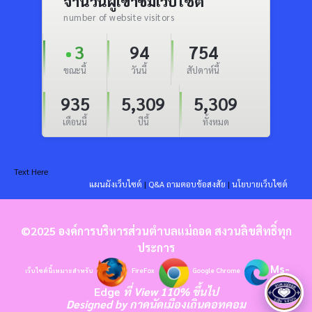
จำนวนผู้เข้าชมเว็บไซต์
number of website visitors
3
94
754
ขณะนี้
วันนี้
สัปดาห์นี้
935
5,309
5,309
เดือนนี้
ปีนี้
ทั้งหมด
Text Here
แผนผังเว็บไซต์
|
Q&A ถามตอบข้อสงสัย
|
นโยบายเว็บไซต์
©2025 องค์การบริหารส่วนตำบลแม่ถอด สงวนลิขสิทธิ์ทุก
ประการ
Ms-
เว็บไซต์นี้เหมาะสำหรับ
FireFox
Google Chrome
Edge
ที่ View 110% ขึ้นไป
Designed by
กาดนัดเมืองเถินดอทคอม