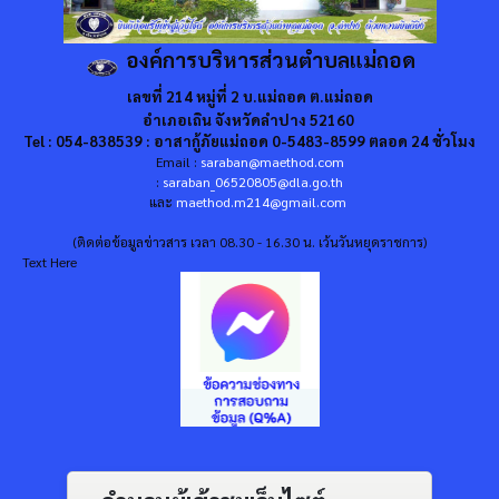
องค์การบริหารส่วนตำบลแม่ถอด
เลขที่ 214 หมู่ที่ 2 บ.แม่ถอด ต.แม่ถอด
อำเภอเถิน จังหวัดลำปาง 52160
Tel : 054-838539 : อาสากู้ภัยแม่ถอด 0-5483-8599 ตลอด 24 ชั่วโมง
Email :
saraban@maethod.com
:
saraban_06520805@dla.go.th
และ
maethod.m214@gmail.com
(ติดต่อข้อมูลข่าวสาร เวลา 08.30 - 16.30 น. เว้นวันหยุดราชการ)
Text Here