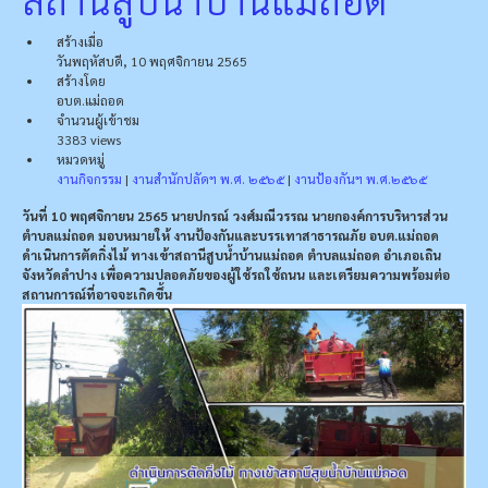
สร้างเมื่อ
วันพฤหัสบดี, 10 พฤศจิกายน 2565
สร้างโดย
อบต.แม่ถอด
จำนวนผู้เข้าชม
3383 views
หมวดหมู่
งานกิจกรรม
|
งานสำนักปลัดฯ พ.ศ. ๒๕๖๕
|
งานป้องกันฯ พ.ศ.๒๕๖๕
วันที่ 10 พฤศจิกายน 2565 นายปกรณ์ วงศ์มณีวรรณ นายกองค์การบริหารส่วน
ตำบลแม่ถอด มอบหมายให้ งานป้องกันและบรรเทาสาธารณภัย อบต.แม่ถอด
ดำเนินการตัดกิ่งไม้ ทางเข้าสถานีสูบน้ำบ้านแม่ถอด ตำบลแม่ถอด อำเภอเถิน
จังหวัดลำปาง เพื่อความปลอดภัยของผู้ใช้รถใช้ถนน และเตรียมความพร้อมต่อ
สถานการณ์ที่อาจจะเกิดขึ้น