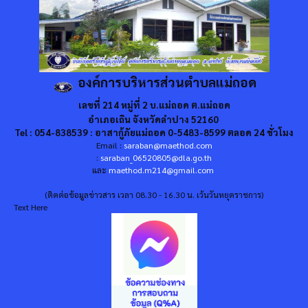
องค์การบริหารส่วนตำบลแม่ถอด
เลขที่ 214 หมู่ที่ 2 บ.แม่ถอด ต.แม่ถอด
อำเภอเถิน จังหวัดลำปาง 52160
Tel : 054-838539 : อาสากู้ภัยแม่ถอด 0-5483-8599 ตลอด 24 ชั่วโมง
Email :
saraban@maethod.com
:
saraban_06520805@dla.go.th
และ
maethod.m214@gmail.com
(ติดต่อข้อมูลข่าวสาร เวลา 08.30 - 16.30 น. เว้นวันหยุดราชการ)
Text Here