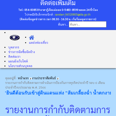
ติดต่อเพิ่มเติม
Tel : 054-838539 อาสากู้ภัยแม่ถอด 0-5483-8599
ตลอด 24 ชั่วโมง
ไปรษณีย์อิเล็กทรอนิกส์ :
saraban_06520805@dla.go.th
(ติดต่อข้อมูลข่าวสาร เวลา 08.30 - 16.30 น. เว้นวันหยุดราชการ)
ค้นหา...
แหล่งท่องเที่ยว
บุคลากร
ข่าวการจัดซื้อจัดจ้าง
ติดต่อเรา
แผนผังเว็บไซต์
นโยบายส่วนบุคคล
คุณอยู่ที่:
หน้าแรก
งานประชาสัมพันธ์
รายงานการกำกับติดตามการดำเนินการป้องกันการทุจริตประจำปี รอบ 6 เดือน
ประจำปีงบประมาณ พ.ศ. 2566
ยินดีต้อนรับเข้าสู่ดินแดนแห่ง "ส้มเกลี้ยงฉ่ำ น้ำตกงาม โป่ง
รายงานการกำกับติดตามการ