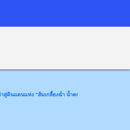
นแห่ง "ส้มเกลี้ยงฉ่ำ น้ำตกงาม โป่งข่ามขลัง วังหินอ่อน" ด้ว