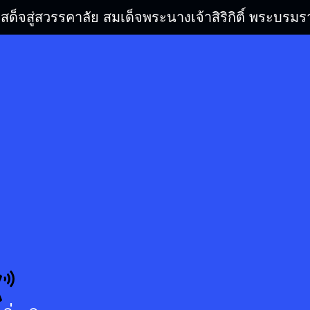
เสด็จสู่สวรรคาลัย สมเด็จพระนางเจ้าสิริกิติ์ พระบ