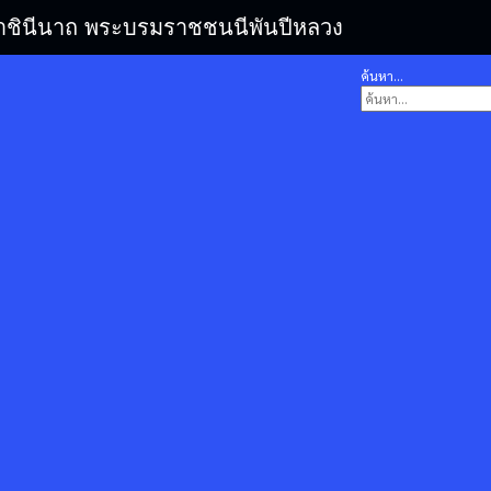
รมราชินีนาถ พระบรมราชชนนีพันปีหลวง
ค้นหา...