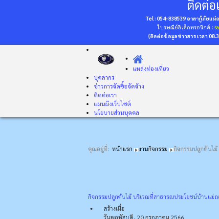
ติดต่อเ
Tel : 054-838539 อาสากู้ภัยแม
ไปรษณีย์อิเล็กทรอนิกส์ :
s
(ติดต่อข้อมูลข่าวสาร เวลา 08.
แหล่งท่องเที่ยว
บุคลากร
ข่าวการจัดซื้อจัดจ้าง
ติดต่อเรา
แผนผังเว็บไซต์
นโยบายส่วนบุคคล
คุณอยู่ที่:
หน้าแรก
งานกิจกรรม
กิจกรรมปลูกต้นไม้
กิจกรรมปลูกต้นไม้ บริเวณที่สาธารณประโยชน์บ้านแม่ถอด
สร้างเมื่อ
วันพฤหัสบดี, 20 กรกฎาคม 2566