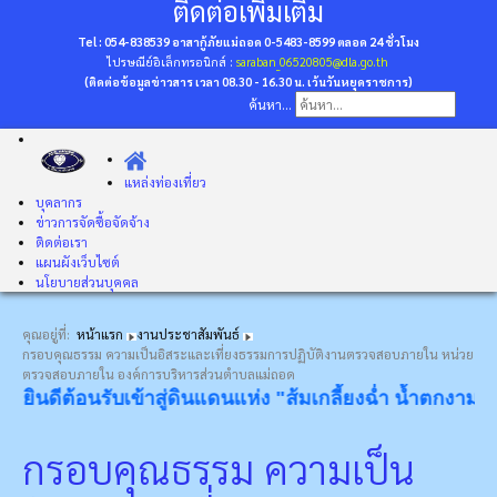
ติดต่อเพิ่มเติม
Tel : 054-838539 อาสากู้ภัยแม่ถอด 0-5483-8599
ตลอด 24 ชั่วโมง
ไปรษณีย์อิเล็กทรอนิกส์ :
saraban_06520805@dla.go.th
(ติดต่อข้อมูลข่าวสาร เวลา 08.30 - 16.30 น. เว้นวันหยุดราชการ)
ค้นหา...
แหล่งท่องเที่ยว
บุคลากร
ข่าวการจัดซื้อจัดจ้าง
ติดต่อเรา
แผนผังเว็บไซต์
นโยบายส่วนบุคคล
คุณอยู่ที่:
หน้าแรก
งานประชาสัมพันธ์
กรอบคุณธรรม ความเป็นอิสระและเที่ยงธรรมการปฏิบัติงานตรวจสอบภายใน หน่วย
ตรวจสอบภายใน องค์การบริหารส่วนตำบลแม่ถอด
ต้อนรับเข้าสู่ดินแดนแห่ง "ส้มเกลี้ยงฉ่ำ น้ำตกงาม โป่งข่ามข
กรอบคุณธรรม ความเป็น