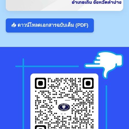
📥 ดาวน์โหลดเอกสารฉบับเต็ม (PDF)