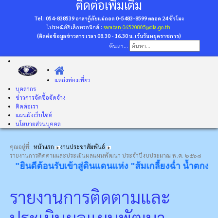
ติดต่อเพิ่มเติม
Tel : 054-838539 อาสากู้ภัยแม่ถอด 0-5483-8599
ตลอด 24 ชั่วโมง
ไปรษณีย์อิเล็กทรอนิกส์ :
saraban_06520805@dla.go.th
(ติดต่อข้อมูลข่าวสาร เวลา 08.30 - 16.30 น. เว้นวันหยุดราชการ)
ค้นหา...
แหล่งท่องเที่ยว
บุคลากร
ข่าวการจัดซื้อจัดจ้าง
ติดต่อเรา
แผนผังเว็บไซต์
นโยบายส่วนบุคคล
คุณอยู่ที่:
หน้าแรก
งานประชาสัมพันธ์
รายงานการติดตามและประเมินผลแผนพัฒนา ประจำปีงบประมาณ พ.ศ. ๒๕๖๘
"ยินดีต้อนรับเข้าสู่ดินแดนแห่ง "ส้มเกลี้ยงฉ่ำ น้ำตกงาม โป
รายงานการติดตามและ
ประเมินผลแผนพัฒนา