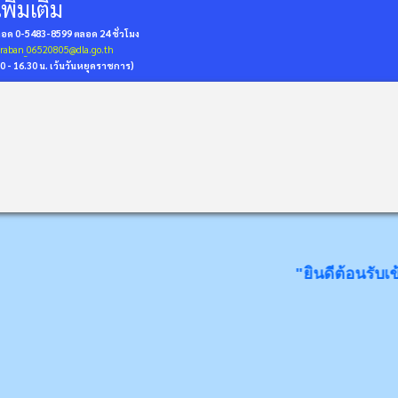
พิ่มเติม
่ถอด 0-5483-8599
ตลอด 24 ชั่วโมง
araban_06520805@dla.go.th
30 - 16.30 น. เว้นวันหยุดราชการ)
"ยินดีต้อนรับเข้าสู่ดินแ