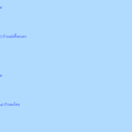
่น
บ้านแม่เตี๊ยะนอก
่น
๔) บ้านดงไชย