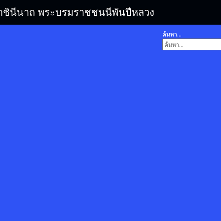
รมราชินีนาถ พระบรมราชชนนีพันปีหลวง
ค้นหา...