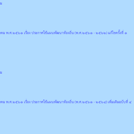
่น
คม พ.ศ.๒๕๖๑ เรื่อง ประกาศใช้แผนพัฒนาท้องถิ่น (พ.ศ.๒๕๖๑ - ๒๕๖๒) แก้ไขครั้งที่ ๑
่น
คม พ.ศ.๒๕๖๑ เรื่อง ประกาศใช้แผนพัฒนาท้องถิ่น (พ.ศ.๒๕๖๑ - ๒๕๖๔) เพิ่มเติมฉบับที่ ๔