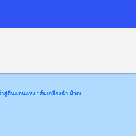
ดนแห่ง "ส้มเกลี้ยงฉ่ำ น้ำตกงาม โป่งข่ามขลัง วังหินอ่อน" ด้