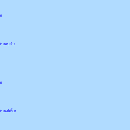
่น
้านสบเติน
่น
นแม่เตี๊ยะ