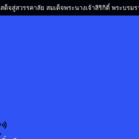
เสด็จสู่สวรรคาลัย สมเด็จพระนางเจ้าสิริกิติ์ พระบ