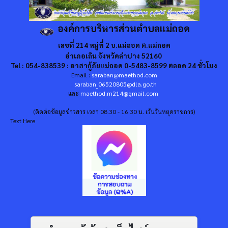
องค์การบริหารส่วนตำบลแม่ถอด
เลขที่ 214 หมู่ที่ 2 บ.แม่ถอด ต.แม่ถอด
อำเภอเถิน จังหวัดลำปาง 52160
Tel : 054-838539 : อาสากู้ภัยแม่ถอด 0-5483-8599 ตลอด 24 ชั่วโมง
Email :
saraban@maethod.com
:
saraban_06520805@dla.go.th
และ
maethod.m214@gmail.com
(ติดต่อข้อมูลข่าวสาร เวลา 08.30 - 16.30 น. เว้นวันหยุดราชการ)
Text Here