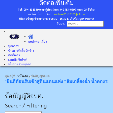
ติดต่อเพิ่มเติม
Tel : 054-838539 อาสากู้ภัยแม่ถอด 0-5483-8599
ตลอด 24 ชั่วโมง
ไปรษณีย์อิเล็กทรอนิกส์ :
saraban_06520805@dla.go.th
(ติดต่อข้อมูลข่าวสาร เวลา 08.30 - 16.30 น. เว้นวันหยุดราชการ)
ค้นหา...
แหล่งท่องเที่ยว
บุคลากร
ข่าวการจัดซื้อจัดจ้าง
ติดต่อเรา
แผนผังเว็บไซต์
นโยบายส่วนบุคคล
คุณอยู่ที่:
หน้าแรก
ข้อบัญญัติอบต.
ินดีต้อนรับเข้าสู่ดินแดนแห่ง "ส้มเกลี้ยงฉ่ำ น้ำตกงาม โป่งข
ข้อบัญญัติอบต.
Search / Filtering