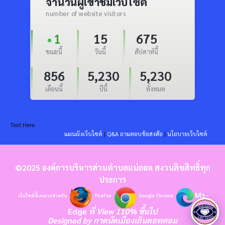
จำนวนผู้เข้าชมเว็บไซต์
number of website visitors
1
15
675
ขณะนี้
วันนี้
สัปดาห์นี้
856
5,230
5,230
เดือนนี้
ปีนี้
ทั้งหมด
Text Here
แผนผังเว็บไซต์
|
Q&A ถามตอบข้อสงสัย
|
นโยบายเว็บไซต์
©2025 องค์การบริหารส่วนตำบลแม่ถอด สงวนลิขสิทธิ์ทุก
ประการ
Ms-
เว็บไซต์นี้เหมาะสำหรับ
FireFox
Google Chrome
Edge
ที่ View 110% ขึ้นไป
Designed by
กาดนัดเมืองเถินดอทคอม