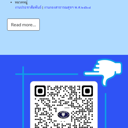
หมวดหมู่
งานประชาสัมพันธ์
|
งานกองสาธารณสุขฯ พ.ศ.๒๕๖๘
Read more...