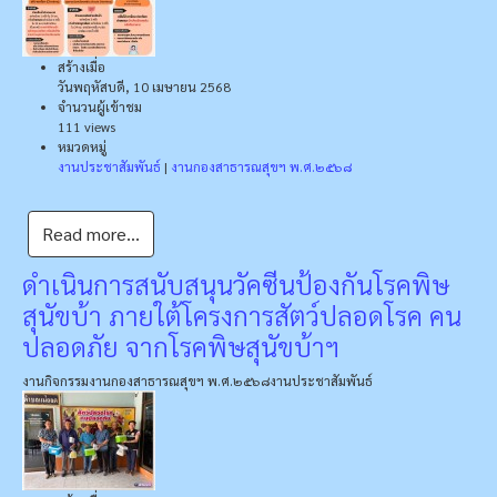
สร้างเมื่อ
วันพฤหัสบดี, 10 เมษายน 2568
จำนวนผู้เข้าชม
111 views
หมวดหมู่
งานประชาสัมพันธ์
|
งานกองสาธารณสุขฯ พ.ศ.๒๕๖๘
Read more...
ดำเนินการสนับสนุนวัคซีนป้องกันโรคพิษ
สุนัขบ้า ภายใต้โครงการสัตว์ปลอดโรค คน
ปลอดภัย จากโรคพิษสุนัขบ้าฯ
งานกิจกรรม
งานกองสาธารณสุขฯ พ.ศ.๒๕๖๘
งานประชาสัมพันธ์