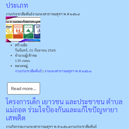
ประเภท
งานประชาสัมพันธ์
งานกองสาธารณสุขฯ พ.ศ.๒๕๖๘
สร้างเมื่อ
วันจันทร์, 01 กันยายน 2568
จำนวนผู้เข้าชม
135 views
หมวดหมู่
งานประชาสัมพันธ์
|
งานกองสาธารณสุขฯ พ.ศ.๒๕๖๘
Read more...
โครงการเด็ก เยาวชน และประชาชน ตำบล
แม่ถอด ร่วมใจป้องกันและแก้ไขปัญหายา
เสพติด
งานกิจกรรม
งานกองสาธารณสุขฯ พ.ศ.๒๕๖๘
งานประชาสัมพันธ์