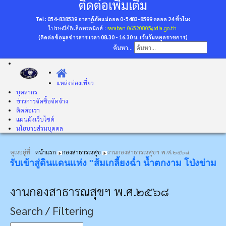
ติดต่อเพิ่มเติม
Tel : 054-838539 อาสากู้ภัยแม่ถอด 0-5483-8599
ตลอด 24 ชั่วโมง
ไปรษณีย์อิเล็กทรอนิกส์ :
saraban_06520805@dla.go.th
(ติดต่อข้อมูลข่าวสาร เวลา 08.30 - 16.30 น. เว้นวันหยุดราชการ)
ค้นหา...
แหล่งท่องเที่ยว
บุคลากร
ข่าวการจัดซื้อจัดจ้าง
ติดต่อเรา
แผนผังเว็บไซต์
นโยบายส่วนบุคคล
คุณอยู่ที่:
หน้าแรก
กองสาธารณสุข
งานกองสาธารณสุขฯ พ.ศ.๒๕๖๘
่ดินแดนแห่ง "ส้มเกลี้ยงฉ่ำ น้ำตกงาม โป่งข่ามขลัง วังหินอ่อ
งานกองสาธารณสุขฯ พ.ศ.๒๕๖๘
Search / Filtering