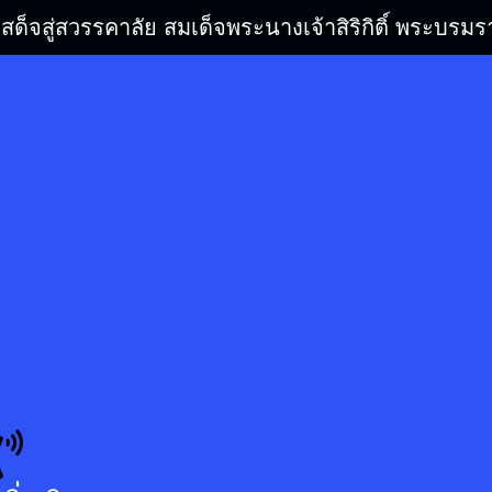
เสด็จสู่สวรรคาลัย สมเด็จพระนางเจ้าสิริกิติ์ พระบ