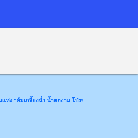
มเกลี้ยงฉ่ำ น้ำตกงาม โป่งข่ามขลัง วังหินอ่อน" ด้วยความยินด