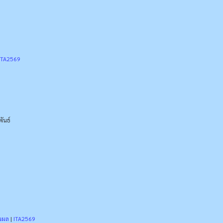
ITA2569
ันธ์
นผล
|
ITA2569