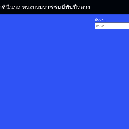
รมราชินีนาถ พระบรมราชชนนีพันปีหลวง
ค้นหา...