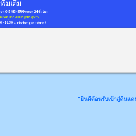
พิ่มเติม
่ถอด 0-5483-8599
ตลอด 24 ชั่วโมง
araban_06520805@dla.go.th
30 - 16.30 น. เว้นวันหยุดราชการ)
"ยินดีต้อนรับเข้าสู่ดินแดนแห่ง "ส้