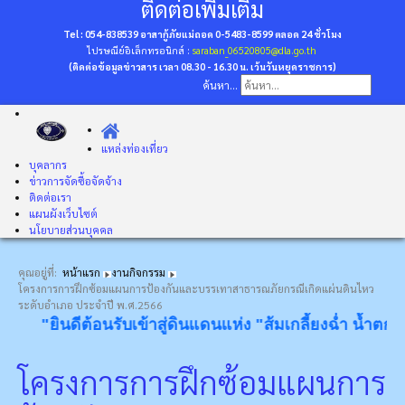
ติดต่อเพิ่มเติม
Tel : 054-838539 อาสากู้ภัยแม่ถอด 0-5483-8599
ตลอด 24 ชั่วโมง
ไปรษณีย์อิเล็กทรอนิกส์ :
saraban_06520805@dla.go.th
(ติดต่อข้อมูลข่าวสาร เวลา 08.30 - 16.30 น. เว้นวันหยุดราชการ)
ค้นหา...
แหล่งท่องเที่ยว
บุคลากร
ข่าวการจัดซื้อจัดจ้าง
ติดต่อเรา
แผนผังเว็บไซต์
นโยบายส่วนบุคคล
คุณอยู่ที่:
หน้าแรก
งานกิจกรรม
โครงการการฝึกซ้อมแผนการป้องกันและบรรเทาสาธารณภัยกรณีเกิดแผ่นดินไหว
ระดับอำเภอ ประจำปี พ.ศ.2566
"ยินดีต้อนรับเข้าสู่ดินแดนแห่ง "ส้มเกลี้ยงฉ่ำ น้ำตกงาม 
โครงการการฝึกซ้อมแผนการ