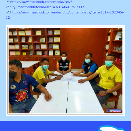
📌
https://www.facebook.com/media/set/?
vanity=maethoddotcom&set=a.631606015671179
📌
https://www.maethod.com/index.php/content-page/item/1519-2023-06-
12