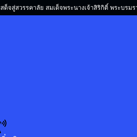
เสด็จสู่สวรรคาลัย สมเด็จพระนางเจ้าสิริกิติ์ พระบ