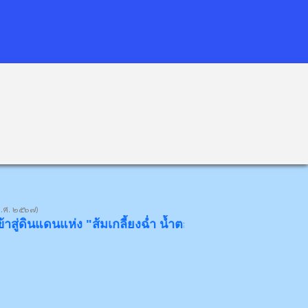
พ.ศ. ๒๕๖๗)
นแห่ง "ส้มเกลี้ยงฉ่ำ น้ำตกงาม โป่งข่ามขลัง วังหินอ่อน" ด้ว