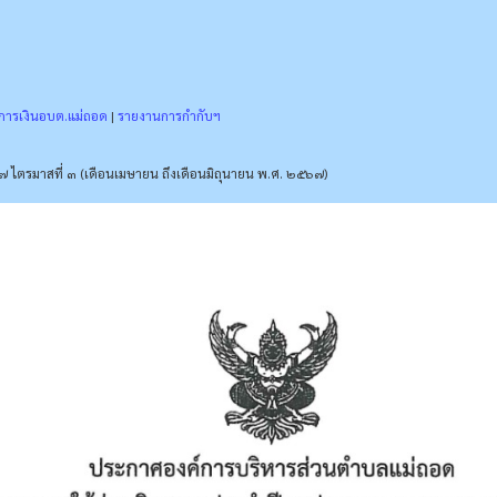
การเงินอบต.แม่ถอด
|
รายงานการกำกับฯ
ไตรมาสที่ ๓ (เดือนเมษายน ถึงเดือนมิถุนายน พ.ศ. ๒๕๖๗)