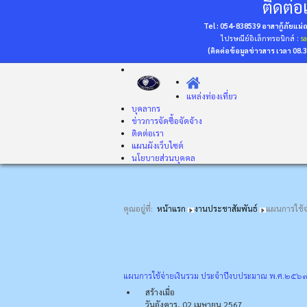
ติดต่อเ
Tel : 054-838539 อาสากู้ภัยแม
ไปรษณีย์อิเล็กทรอนิกส์ :
s
(ติดต่อข้อมูลข่าวสาร เวลา 08.
แหล่งท่องเที่ยว
บุคลากร
ข่าวการจัดซื้อจัดจ้าง
ติดต่อเรา
แผนผังเว็บไซต์
นโยบายส่วนบุคคล
คุณอยู่ที่:
หน้าแรก
งานประชาสัมพันธ์
แผนการใช้จ
แผนการใช้จ่ายเงินรวม ประจำปีงบประมาณ พ.ศ.๒๕๖๗ ไ
สร้างเมื่อ
วันอังคาร, 02 เมษายน 2567