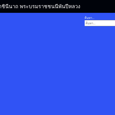
รมราชินีนาถ พระบรมราชชนนีพันปีหลวง
ค้นหา...