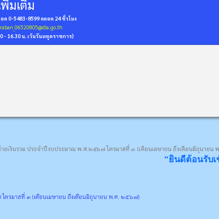
พิ่มเติม
่ถอด 0-5483-8599
ตลอด 24 ชั่วโมง
araban_06520805@dla.go.th
30 - 16.30 น. เว้นวันหยุดราชการ)
่ายเงินรวม ประจำปีงบประมาณ พ.ศ.๒๕๖๗ ไตรมาสที่ ๓ (เดือนเมษายน ถึงเดือนมิถุนายน 
"ยินดีต้อนรับเข้าสู่ดินแด
ตรมาสที่ ๓ (เดือนเมษายน ถึงเดือนมิถุนายน พ.ศ. ๒๕๖๗)