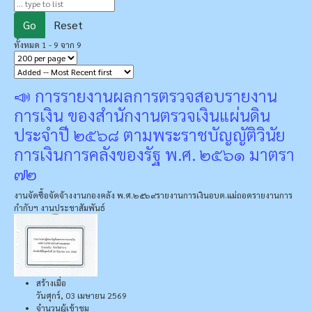
Go
Reset
ทั้งหมด 1 - 9 จาก 9
📣 การรายงานผลการตรวจสอบรายงาน
การเงิน ของสำนักงานตรวจเงินแผ่นดิน
ประจำปี ๒๕๖๘ ตามพระราชบัญญัติวินัย
การเงินการคลังของรัฐ พ.ศ. ๒๕๖๑ มาตรา
๗๒
งานจัดซื้อจัดจ้าง
งานกองคลัง พ.ศ.๒๕๖๙
รายงานการเงินอบต.แม่ถอด
รายงานการ
กำกับฯ
งานประชาสัมพันธ์
สร้างเมื่อ
วันศุกร์, 03 เมษายน 2569
จำนวนผู้เข้าชม