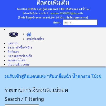
ติดต่อเพิ่มเติม
Tel : 054-838539 อาสากู้ภัยแม่ถอด 0-5483-8599
ตลอด 24 ชั่วโมง
ไปรษณีย์อิเล็กทรอนิกส์ :
saraban_06520805@dla.go.th
(ติดต่อข้อมูลข่าวสาร เวลา 08.30 - 16.30 น. เว้นวันหยุดราชการ)
ค้นหา...
แหล่งท่องเที่ยว
บุคลากร
ข่าวการจัดซื้อจัดจ้าง
ติดต่อเรา
QA ถามตอบข้อสงสัย
แผนผังเว็บไซต์
นโยบายส่วนบุคคล
รับเข้าสู่ดินแดนแห่ง "ส้มเกลี้ยงฉ่ำ น้ำตกงาม โป่งข่ามขลัง 
รายงานการเงินอบต.แม่ถอด
Search / Filtering